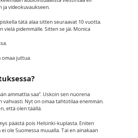
skelemaan audiovisuaalista viestintää eli
n ja videokuvaukseen.
iskella tätä alaa sitten seuraavat 10 vuotta.
n vielä pidemmälle. Sitten se jäi. Monica
sa.
tä omaa juttua.
utuksessa?
mitään ammattia saa”. Uskoin sen nuorena
niin vahvasti. Nyt on omaa tahtotilaa enemmän.
, että olen täällä.
mys päästä pois Helsinki-kuplasta. Eniten
ta ei ole Suomessa muualla. Tai en ainakaan