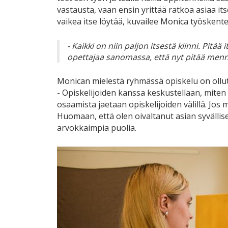
vastausta, vaan ensin yrittää ratkoa asiaa it
vaikea itse löytää, kuvailee Monica työskente
- Kaikki on niin paljon itsestä kiinni. Pit
opettajaa sanomassa, että nyt pitää men
Monican mielestä ryhmässä opiskelu on ollut
- Opiskelijoiden kanssa keskustellaan, miten 
osaamista jaetaan opiskelijoiden välillä. Jos 
Huomaan, että olen oivaltanut asian syväll
arvokkaimpia puolia.