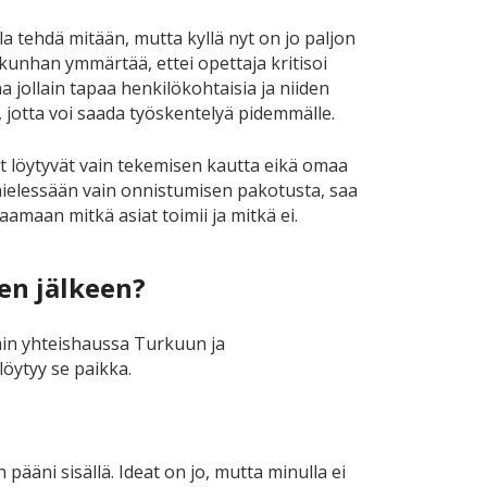
lla tehdä mitään, mutta kyllä nyt on jo paljon
kunhan ymmärtää, ettei opettaja kritisoi
na jollain tapaa henkilökohtaisia ja niiden
 jotta voi saada työskentelyä pidemmälle.
at löytyvät vain tekemisen kautta eikä omaa
ä mielessään vain onnistumisen pakotusta, saa
amaan mitkä asiat toimii ja mitkä ei.
en jälkeen?
Hain yhteishaussa Turkuun ja
öytyy se paikka.
n pääni sisällä. Ideat on jo, mutta minulla ei