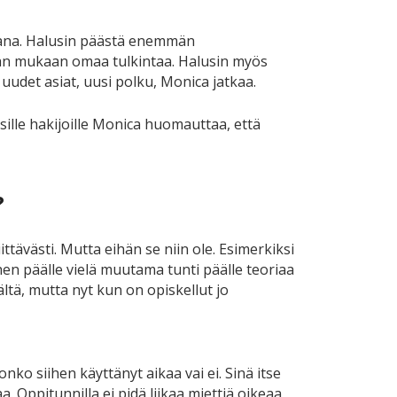
lijana. Halusin päästä enemmän
maan mukaan omaa tulkintaa. Halusin myös
 uudet asiat, uusi polku, Monica jatkaa.
sille hakijoille Monica huomauttaa, että
?
iittävästi. Mutta eihän se niin ole. Esimerkiksi
ihen päälle vielä muutama tunti päälle teoriaa
ltä, mutta nyt kun on opiskellut jo
ko siihen käyttänyt aikaa vai ei. Sinä itse
. Oppitunnilla ei pidä liikaa miettiä oikeaa