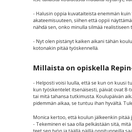
- Halusin oppia kuvataiteista enemmän kuin v
akateemisuuteen, siihen että oppii näyttämä
nähdä sen, onko minulla silmää realistiseen t
- Nyt olen pistänyt kaiken aikani tähän koulu
kotonakin pitää työskennellä.
Millaista on opiskella Repi
- Helposti voisi luulla, että se kun on kuusi t
kun työskentelet itsenäisesti, päivät ovat 8-t
tai mitä tahansa tutkimusta. Koulupäivän aika
pidemmän aikaa, se tuntuu ihan hyvältä. Tulee
Monica kertoo, että koulun jälkeenkin pitää ja
- Tekeminen ei saa olla pelkästään sitä, mitä
teet sen työn ja täällä näillä oppitunneilla s