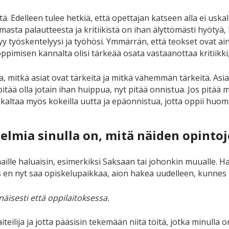
tä. Edelleen tulee hetkiä, että opettajan katseen alla ei uska
sta palautteesta ja kritiikistä on ihan älyttömästi hyötyä, 
ttyy työskentelyysi ja työhösi. Ymmärrän, että teokset ovat ai
imisen kannalta olisi tärkeää osata vastaanottaa kritiikki,
 mitkä asiat ovat tärkeitä ja mitkä vähemmän tärkeitä. Asi
 pitää olla jotain ihan huippua, nyt pitää onnistua. Jos pitä
kaltaa myös kokeilla uutta ja epäonnistua, jotta oppii huoma
lmia sinulla on, mitä näiden opintoj
aille haluaisin, esimerkiksi Saksaan tai johonkin muualle. 
n nyt saa opiskelupaikkaa, aion hakea uudelleen, kunnes l
näisesti että oppilaitoksessa.
teilija ja jotta pääsisin tekemään niitä töitä, jotka minulla o