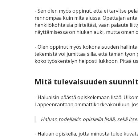
- Sen olen myös oppinut, että ei tarvitse pelä
rennompaa kuin mitä alussa. Opettajan antama
henkilökohtaisia piirteitäsi, vaan palaute lii
näyttämisessä on hiukan auki, mutta oman opp
- Olen oppinut myös kokonaisuuden hallintaa,
tekemistä voi jumittaa sillä, että tämän työn
koko työskentelyn helposti lukkoon. Pitää us
Mitä tulevaisuuden suunnite
- Haluaisin päästä opiskelemaan lisää. Ulkom
Lappeenrantaan ammattikorkeakouluun. Jos e
Haluan todellakin opiskella lisää, sekä itse
- Haluan opiskella, jotta minusta tulee kuvatai