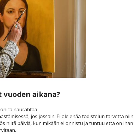
ut vuoden aikana?
 Monica naurahtaa.
tämisessä, jos jossain. Ei ole enää todistelun tarvetta niin pa
s niitä päiviä, kun mikään ei onnistu ja tuntuu että on ihan v
rvitaan.