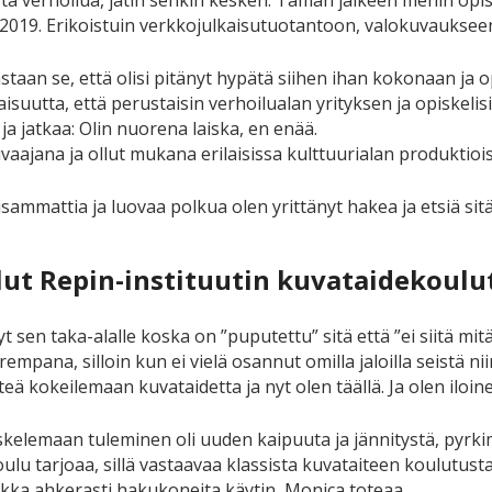
istä verhoilua, jätin senkin kesken. Tämän jälkeen menin opi
 2019. Erikoistuin verkkojulkaisutuotantoon, valokuvauksee
taan se, että olisi pitänyt hypätä siihen ihan kokonaan ja op
aisuutta, että perustaisin verhoilualan yrityksen ja opiskelisi
 ja jatkaa: Olin nuorena laiska, en enää.
aajana ja ollut mukana erilaisissa kulttuurialan produktiois
läisammattia ja luovaa polkua olen yrittänyt hakea ja etsiä si
elut Repin-instituutin kuvataidekoul
yt sen taka-alalle koska on ”puputettu” sitä että ”ei siitä 
empana, silloin kun ei vielä osannut omilla jaloilla seistä 
eä kokeilemaan kuvataidetta ja nyt olen täällä. Ja olen iloinen
skelemaan tuleminen oli uuden kaipuuta ja jännitystä, pyrki
oulu tarjoaa, sillä vastaavaa klassista kuvataiteen koulutus
aikka ahkerasti hakukoneita käytin, Monica toteaa.