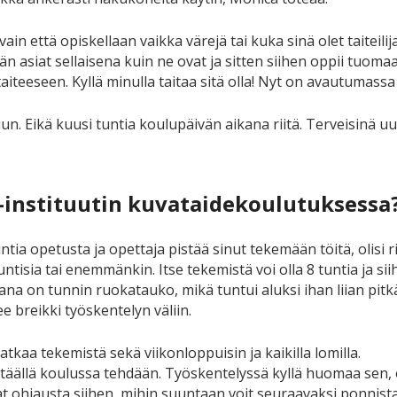
ain että opiskellaan vaikka värejä tai kuka sinä olet taitei
än asiat sellaisena kuin ne ovat ja sitten siihen oppii tuo
aiteeseen. Kyllä minulla taitaa sitä olla! Nyt on avautumassa
un. Eikä kuusi tuntia koulupäivän aikana riitä. Terveisinä uu
n-instituutin kuvataidekoulutuksessa
untia opetusta ja opettaja pistää sinut tekemään töitä, olisi r
untisia tai enemmänkin. Itse tekemistä voi olla 8 tuntia ja si
na on tunnin ruokatauko, mikä tuntui aluksi ihan liian pitkä
 breikki työskentelyn väliin.
tkaa tekemistä sekä viikonloppuisin ja kaikilla lomilla.
 täällä koulussa tehdään. Työskentelyssä kyllä huomaa sen, on
aat ohjausta siihen, mihin suuntaan voit seuraavaksi ponnistaa