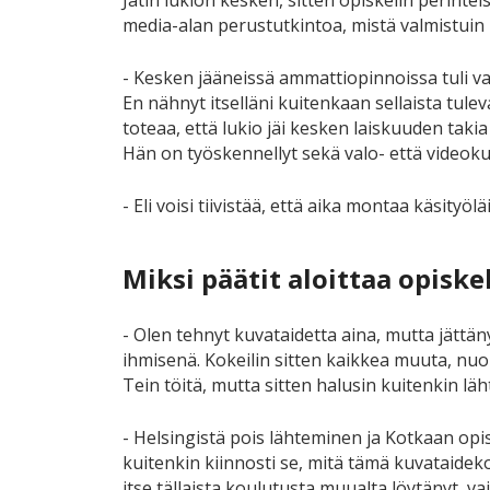
Jätin lukion kesken, sitten opiskelin perinte
media-alan perustutkintoa, mistä valmistuin
- Kesken jääneissä ammattiopinnoissa tuli vas
En nähnyt itselläni kuitenkaan sellaista tulev
toteaa, että lukio jäi kesken laiskuuden takia
Hän on työskennellyt sekä valo- että videokuv
- Eli voisi tiivistää, että aika montaa käsityö
Miksi päätit aloittaa opisk
- Olen tehnyt kuvataidetta aina, mutta jättän
ihmisenä. Kokeilin sitten kaikkea muuta, nuor
Tein töitä, mutta sitten halusin kuitenkin läht
- Helsingistä pois lähteminen ja Kotkaan opi
kuitenkin kiinnosti se, mitä tämä kuvataidek
itse tällaista koulutusta muualta löytänyt, v