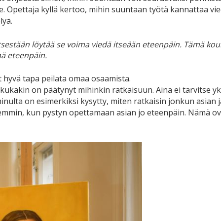
se. Opettaja kyllä kertoo, mihin suuntaan työtä kannattaa vie
lyä.
ää itsestään löytää se voima viedä itseään eteenpäin. Tämä ko
nä eteenpäin.
 hyvä tapa peilata omaa osaamista.
kukakin on päätynyt mihinkin ratkaisuun. Aina ei tarvitse yks
minulta on esimerkiksi kysytty, miten ratkaisin jonkun asian ja
isemmin, kun pystyn opettamaan asian jo eteenpäin. Nämä o