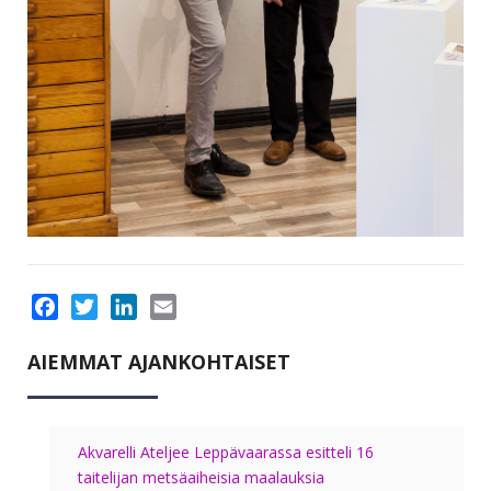
Facebook
Twitter
LinkedIn
Email
AIEMMAT AJANKOHTAISET
Akvarelli Ateljee Leppävaarassa esitteli 16
taitelijan metsäaiheisia maalauksia