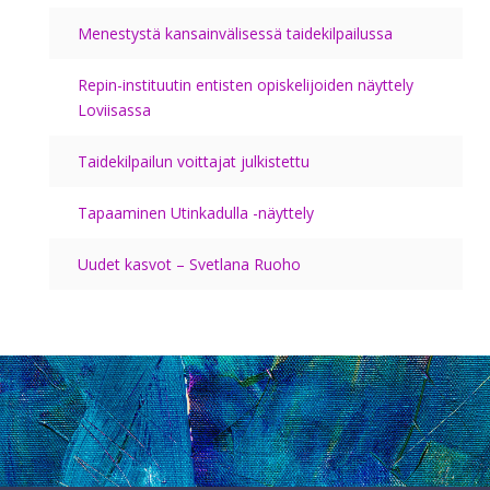
Menestystä kansainvälisessä taidekilpailussa
Repin-instituutin entisten opiskelijoiden näyttely
Loviisassa
Taidekilpailun voittajat julkistettu
Tapaaminen Utinkadulla -näyttely
Uudet kasvot – Svetlana Ruoho